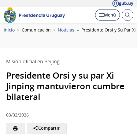
gub.uy
Abrir
Desplegar
Menú
Presidencia Uruguay
busc
Ruta
Inicio
Comunicación
Noticias
Presidente Orsi y Su Par X
de
navegación
Misión oficial en Beijing
Presidente Orsi y su par Xi
Jinping mantuvieron cumbre
bilateral
03/02/2026
Compartir