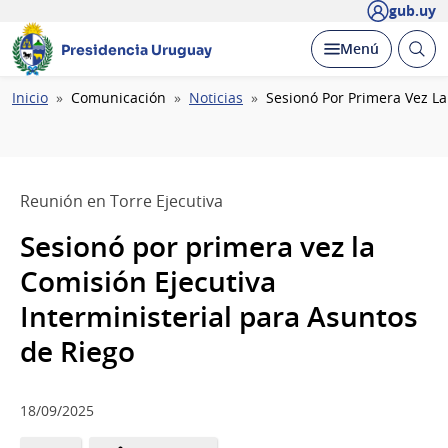
gub.uy
Abrir
Desplegar
Menú
Presidencia Uruguay
busc
Ruta
Inicio
Comunicación
Noticias
Sesionó Por Primera Vez La
de
navegación
Reunión en Torre Ejecutiva
Sesionó por primera vez la
Comisión Ejecutiva
Interministerial para Asuntos
de Riego
18/09/2025