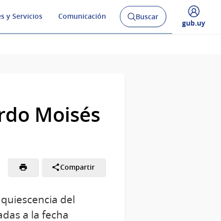
s y Servicios
Comunicación
Buscar
Abrir
Desplegar
gub.uy
buscador
menú
y
de
ardo Moisés
Compartir
aquiescencia del
adas a la fecha