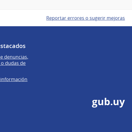
Reportar errores o sugerir mejoras
estacados
e denuncias,
 o dudas de
e información
gub.uy