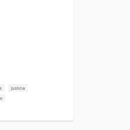
s
Justicia
do