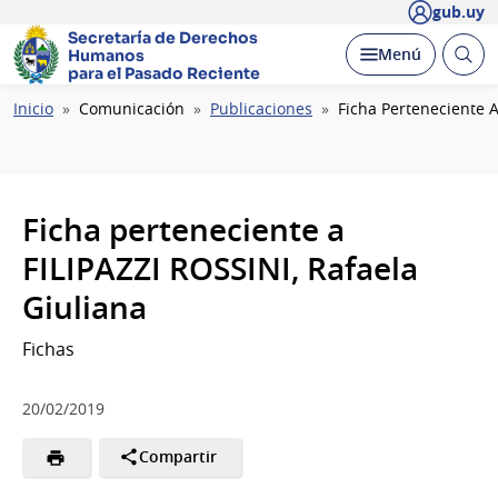
gub.uy
Secretaría de Derechos
Abrir
Desplegar
Menú
Humanos
busc
para el Pasado Reciente
Ruta
Inicio
Comunicación
Publicaciones
Ficha Perteneciente A
de
navegación
Ficha perteneciente a
FILIPAZZI ROSSINI, Rafaela
Giuliana
Fichas
20/02/2019
Compartir