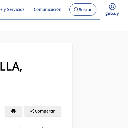
s y Servicios
Comunicación
Buscar
Abrir
Desplegar
gub.uy
buscador
menú
y
de
LLA,
Compartir