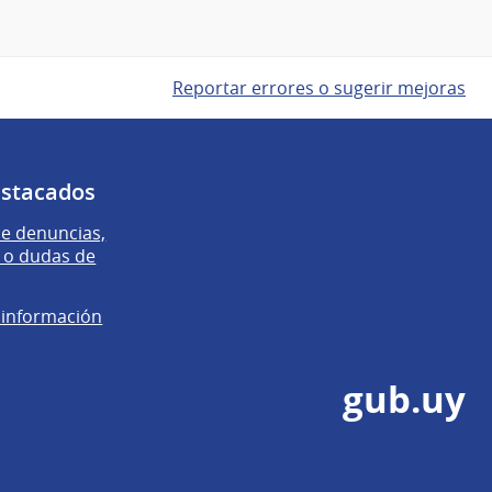
Reportar errores o sugerir mejoras
estacados
e denuncias,
 o dudas de
e información
gub.uy