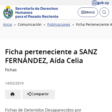
gub.uy
Secretaría de Derechos
Abrir
Desplegar
Menú
Humanos
busc
para el Pasado Reciente
Ruta
Inicio
Comunicación
Publicaciones
Ficha Perteneciente 
de
navegación
Ficha perteneciente a SANZ
FERNÁNDEZ, Aída Celia
Fichas
14/02/2019
Compartir
Fichas de Detenidos Desaparecidos por