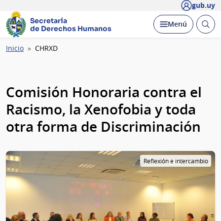
gub.uy
Secretaría
Abrir
Desplegar
Menú
de Derechos Humanos
busc
Ruta
Inicio
CHRXD
de
navegación
Comisión Honoraria contra el
Racismo, la Xenofobia y toda
otra forma de Discriminación
Reflexión e intercambio