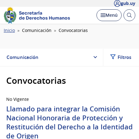
gub.uy
Secretaría
Abrir
Desplegar
Menú
de Derechos Humanos
busc
Ruta
Inicio
Comunicación
Convocatorias
de
navegación
Comunicación
Filtros
Convocatorias
No Vigente
Llamado para integrar la Comisión
Nacional Honoraria de Protección y
Restitución del Derecho a la Identidad
de Origen