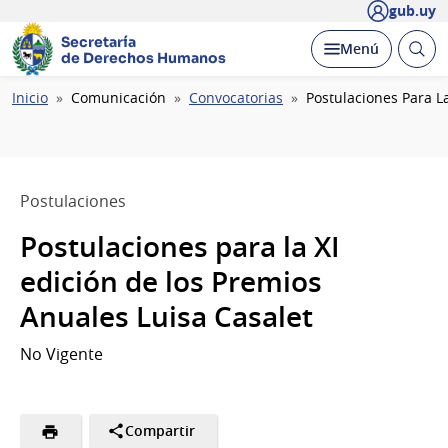
gub.uy
Secretaría
Abrir
Desplegar
Menú
de Derechos Humanos
busc
Ruta
Inicio
Comunicación
Convocatorias
Postulaciones Para L
de
navegación
Postulaciones
Postulaciones para la XI
edición de los Premios
Anuales Luisa Casalet
No Vigente
Compartir