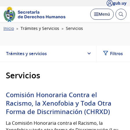
gub.uy
Secretaría
Abrir
Desplegar
Menú
de Derechos Humanos
busc
Ruta
Inicio
Trámites y Servicios
Servicios
de
navegación
Trámites y servicios
Filtros
Servicios
Comisión Honoraria Contra el
Racismo, la Xenofobia y Toda Otra
Forma de Discriminación (CHRXD)
La Comisión Honoraria contra el Racismo, la
Xenofobia y toda otra forma de Discriminación (Ley