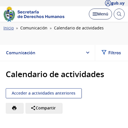
gub.uy
Secretaría
Abrir
Desplegar
Menú
de Derechos Humanos
busc
Ruta
Inicio
Comunicación
Calendario de actividades
de
navegación
Comunicación
Filtros
Calendario de actividades
Acceder a actividades anteriores
Compartir