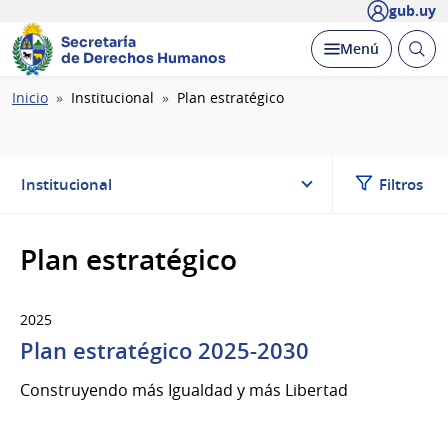
gub.uy
Secretaría
Abrir
Desplegar
Menú
de Derechos Humanos
busc
Ruta
Inicio
Institucional
Plan estratégico
de
navegación
Institucional
Filtros
Plan estratégico
2025
Plan estratégico 2025-2030
Construyendo más Igualdad y más Libertad