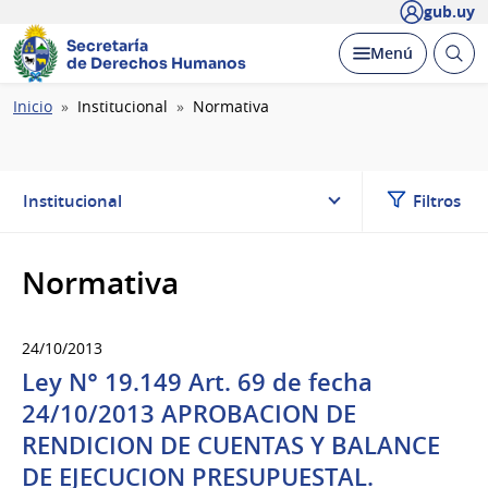
gub.uy
Secretaría
Abrir
Desplegar
Menú
de Derechos Humanos
busc
Ruta
Inicio
Institucional
Normativa
de
navegación
Institucional
Filtros
Normativa
24/10/2013
Ley N° 19.149 Art. 69 de fecha
24/10/2013 APROBACION DE
RENDICION DE CUENTAS Y BALANCE
DE EJECUCION PRESUPUESTAL.