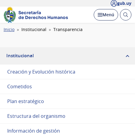
gub.uy
Secretaría
Abrir
Desplegar
Menú
de Derechos Humanos
busc
Ruta
Inicio
Institucional
Transparencia
de
navegación
Institucional
Creación y Evolución histórica
Cometidos
Plan estratégico
Estructura del organismo
Información de gestión