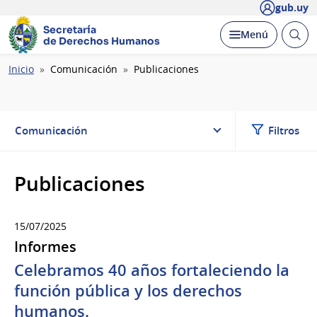
gub.uy
Secretaría
Abrir
Desplegar
Menú
de Derechos Humanos
busc
Ruta
Inicio
Comunicación
Publicaciones
de
navegación
Comunicación
Filtros
Publicaciones
15/07/2025
Informes
Celebramos 40 años fortaleciendo la
función pública y los derechos
humanos.