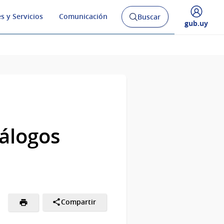
s y Servicios
Comunicación
Buscar
Abrir
Desplegar
gub.uy
buscador
menú
y
de
iálogos
Compartir