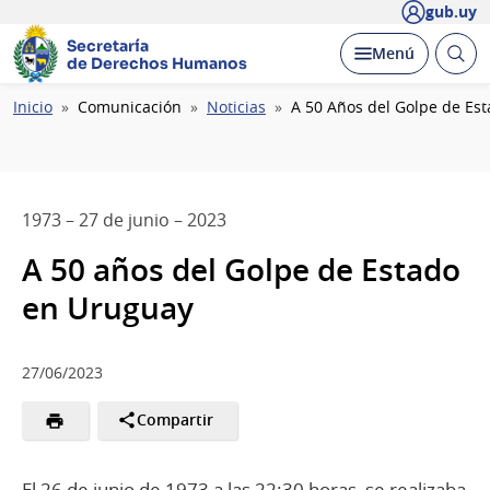
gub.uy
Secretaría
Abrir
Desplegar
Menú
de Derechos Humanos
busc
Ruta
Inicio
Comunicación
Noticias
A 50 Años del Golpe de Es
de
navegación
1973 – 27 de junio – 2023
A 50 años del Golpe de Estado
en Uruguay
27/06/2023
Compartir
El 26 de junio de 1973 a las 22:30 horas, se realizaba