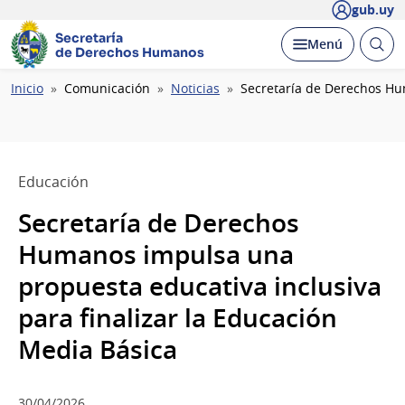
gub.uy
Secretaría
Abrir
Desplegar
Menú
de Derechos Humanos
busc
Ruta
Inicio
Comunicación
Noticias
Secretaría de Derechos Hu
de
navegación
Educación
Secretaría de Derechos
Humanos impulsa una
propuesta educativa inclusiva
para finalizar la Educación
Media Básica
30/04/2026