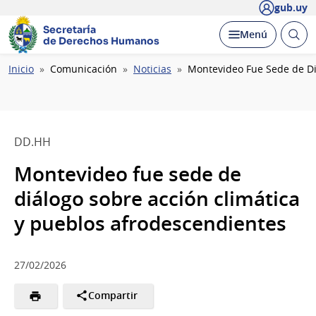
gub.uy
Secretaría
Abrir
Desplegar
Menú
de Derechos Humanos
busc
Ruta
Inicio
Comunicación
Noticias
Montevideo Fue Sede de Di
de
navegación
DD.HH
Montevideo fue sede de
diálogo sobre acción climática
y pueblos afrodescendientes
27/02/2026
Compartir