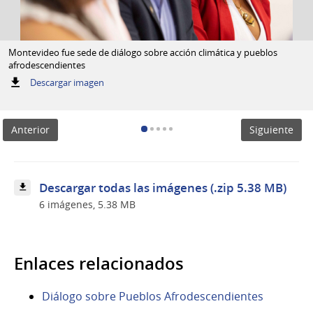
Montevideo fue sede de diálogo sobre acción climática y pueblos
afrodescendientes
:
Descargar imagen
Montevideo
fue
sede
Anterior
Siguiente
de
diálogo
sobre
acción
climática
Descargar todas las imágenes (.zip 5.38 MB)
y
6 imágenes, 5.38 MB
pueblos
afrodescendientes
Enlaces relacionados
Diálogo sobre Pueblos Afrodescendientes