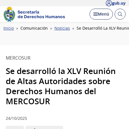
gub.uy
Secretaría
Abrir
Desplegar
Menú
de Derechos Humanos
busc
Ruta
Inicio
Comunicación
Noticias
Se Desarrolló La XLV Reu
de
navegación
MERCOSUR
Se desarrolló la XLV Reunión
de Altas Autoridades sobre
Derechos Humanos del
MERCOSUR
24/10/2025