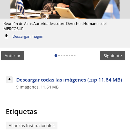
Reunión de Altas Autoridades sobre Derechos Humanos del
MERCOSUR
:
Descargar imagen
Reunión
de
Altas
Anterior
Siguiente
Autoridades
sobre
Derechos
Humanos
del
Descargar todas las imágenes (.zip 11.64 MB)
MERCOSUR
9 imágenes, 11.64 MB
Etiquetas
Alianzas Institucionales