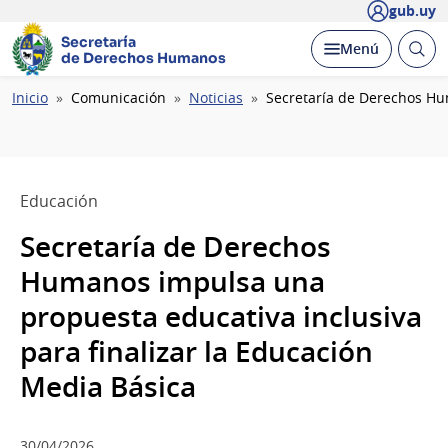
gub.uy
Secretaría
Abrir
Desplegar
Menú
de Derechos Humanos
busc
Ruta
Inicio
Comunicación
Noticias
Secretaría de Derechos Hu
de
navegación
Educación
Secretaría de Derechos
Humanos impulsa una
propuesta educativa inclusiva
para finalizar la Educación
Media Básica
30/04/2026