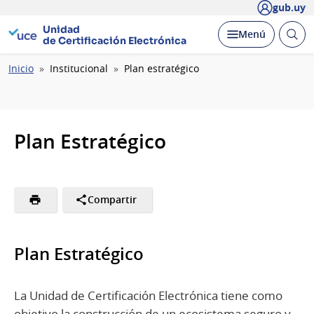
gub.uy
Unidad
Abrir
Desplegar
Menú
de Certificación Electrónica
busc
Ruta
Inicio
Institucional
Plan estratégico
de
navegación
Plan Estratégico
Compartir
Plan Estratégico
La Unidad de Certificación Electrónica tiene como
objetivo la construcción de un ecosistema seguro y