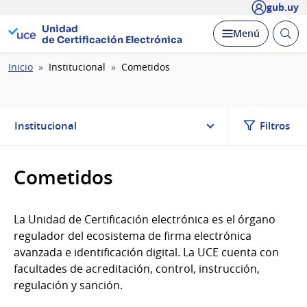
gub.uy
Unidad
Abrir
Desplegar
Menú
de Certificación Electrónica
busc
Ruta
Inicio
Institucional
Cometidos
de
navegación
Institucional
Filtros
Cometidos
La Unidad de Certificación electrónica es el órgano
regulador del ecosistema de firma electrónica
avanzada e identificación digital. La UCE cuenta con
facultades de acreditación, control, instrucción,
regulación y sanción.