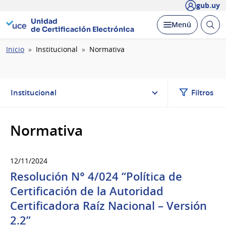
gub.uy
Unidad
Abrir
Desplegar
Menú
de Certificación Electrónica
busc
Ruta
Inicio
Institucional
Normativa
de
navegación
Institucional
Filtros
Normativa
12/11/2024
Resolución N° 4/024 “Política de
Certificación de la Autoridad
Certificadora Raíz Nacional – Versión
2.2”