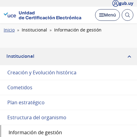
gub.uy
Unidad
Abrir
Desplegar
Menú
de Certificación Electrónica
busc
Ruta
Inicio
Institucional
Información de gestión
de
navegación
Institucional
Creación y Evolución histórica
Cometidos
Plan estratégico
Estructura del organismo
Información de gestión