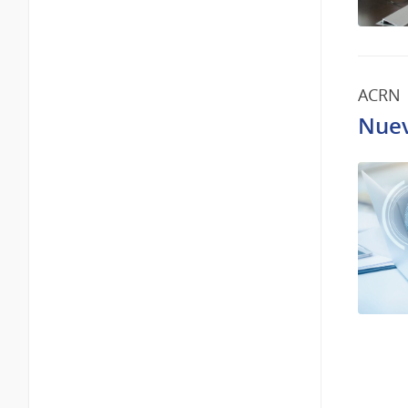
ACRN
Nuev