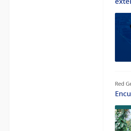
exte
Red G
Encu