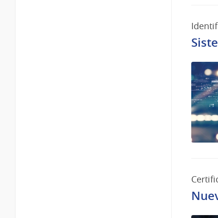
Identif
Sist
Certif
Nuev