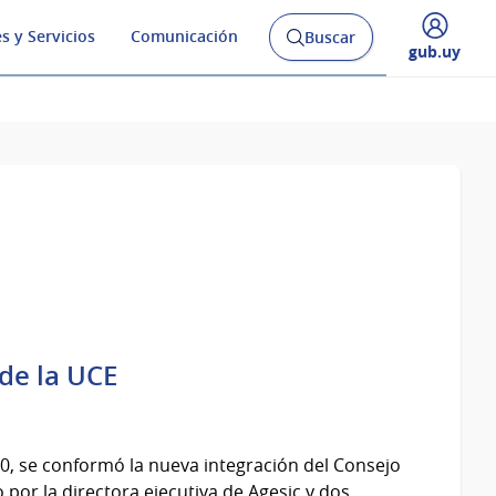
s y Servicios
Comunicación
Buscar
Abrir
Desplegar
gub.uy
buscador
menú
y
de
de la UCE
00, se conformó la nueva integración del Consejo
por la directora ejecutiva de Agesic y dos