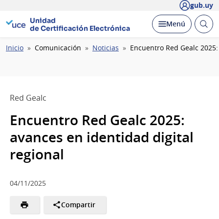
gub.uy
Unidad
Abrir
Desplegar
Menú
de Certificación Electrónica
busc
Ruta
Inicio
Comunicación
Noticias
Encuentro Red Gealc 2025: 
de
navegación
Red Gealc
Encuentro Red Gealc 2025:
avances en identidad digital
regional
04/11/2025
Compartir