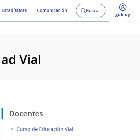
 Estadísticas
Comunicación
Buscar
Abrir
Desplegar
gub.uy
buscador
menú
y
de
ad Vial
Docentes
Curso de Educación Vial