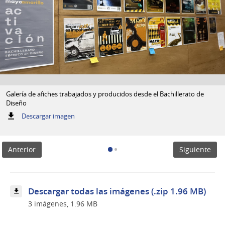
Galería de afiches trabajados y producidos desde el Bachillerato de
Diseño
:
Descargar imagen
Galería
de
afiches
Anterior
Siguiente
trabajados
y
producidos
desde
el
Descargar todas las imágenes (.zip 1.96 MB)
Bachillerato
3 imágenes, 1.96 MB
de
Diseño