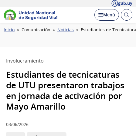
gub.uy
Unidad Nacional
Abrir
Desplegar
Menú
de Seguridad Vial
busc
Ruta
Inicio
Comunicación
Noticias
Estudiantes de Tecnicatur
de
navegación
Involucramiento
Estudiantes de tecnicaturas
de UTU presentaron trabajos
en jornada de activación por
Mayo Amarillo
03/06/2026