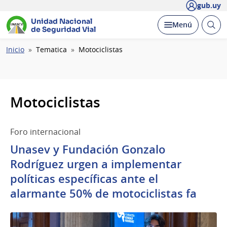
gub.uy
Unidad Nacional
Abrir
Desplegar
Menú
de Seguridad Vial
busc
Ruta
Inicio
Tematica
Motociclistas
de
navegación
Motociclistas
Foro internacional
Unasev y Fundación Gonzalo
Rodríguez urgen a implementar
políticas específicas ante el
alarmante 50% de motociclistas fa