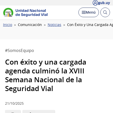
gub.uy
Unidad Nacional
Abrir
Desplegar
Menú
de Seguridad Vial
busc
Ruta
Inicio
Comunicación
Noticias
Con Éxito y Una Cargada A
de
navegación
#SomosEquipo
Con éxito y una cargada
agenda culminó la XVIII
Semana Nacional de la
Seguridad Vial
21/10/2025