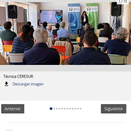
1
/
12
Técnica CERESUR
:
Descargar imagen
Técnica
CERESUR
Anterior
Siguiente