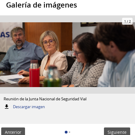
Galería de imágenes
1
/
2
Reunión de la Junta Nacional de Seguridad Vial
:
Descargar imagen
Reunión
de
la
Junta
Anterior
Siguiente
Nacional