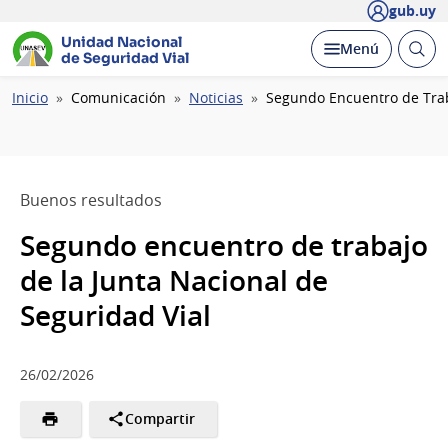
gub.uy
Unidad Nacional
Abrir
Desplegar
Menú
de Seguridad Vial
busc
Ruta
Inicio
Comunicación
Noticias
Segundo Encuentro de Trab
de
navegación
Buenos resultados
Segundo encuentro de trabajo
de la Junta Nacional de
Seguridad Vial
26/02/2026
Compartir