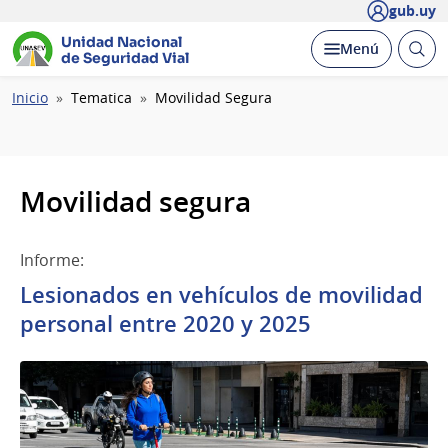
gub.uy
Unidad Nacional
Abrir
Desplegar
Menú
de Seguridad Vial
busc
Ruta
Inicio
Tematica
Movilidad Segura
de
navegación
Movilidad segura
Informe:
Lesionados en vehículos de movilidad
personal entre 2020 y 2025