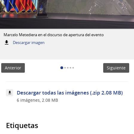
Marcelo Metediera en el discurso de apertura del evento
:
Descargar imagen
Marcelo
Metediera
en
el
Anterior
Siguiente
discurso
de
apertura
del
evento
Descargar todas las imágenes (.zip 2.08 MB)
6 imágenes, 2.08 MB
Etiquetas