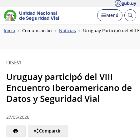
gub.uy
Unidad Nacional
Abrir
Desplegar
Menú
de Seguridad Vial
busc
Ruta
Inicio
Comunicación
Noticias
Uruguay Participó del VIII
de
navegación
OISEVI
Uruguay participó del VIII
Encuentro Iberoamericano de
Datos y Seguridad Vial
27/05/2026
Compartir