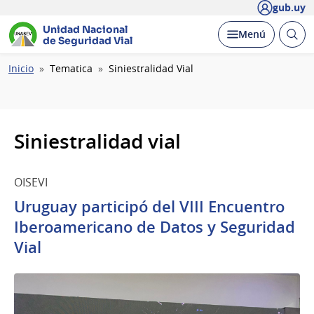
gub.uy
Unidad Nacional
Abrir
Desplegar
Menú
de Seguridad Vial
busc
Ruta
Inicio
Tematica
Siniestralidad Vial
de
navegación
Siniestralidad vial
OISEVI
Uruguay participó del VIII Encuentro
Iberoamericano de Datos y Seguridad
Vial