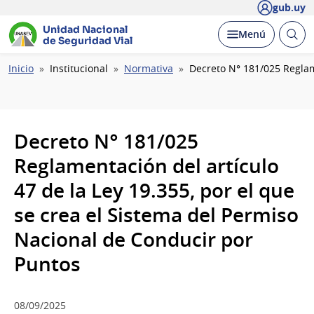
gub.uy
Unidad Nacional
Abrir
Desplegar
Menú
de Seguridad Vial
busc
Ruta
Inicio
Institucional
Normativa
Decreto N° 181/025 Reglam
de
navegación
Decreto N° 181/025
Reglamentación del artículo
47 de la Ley 19.355, por el que
se crea el Sistema del Permiso
Nacional de Conducir por
Puntos
08/09/2025