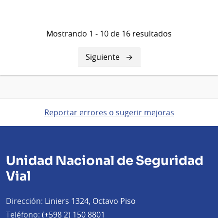
Mostrando 1 - 10 de 16 resultados
Siguiente
Siguiente
página
Reportar errores o sugerir mejoras
Unidad Nacional de Seguridad
Vial
Dirección:
Liniers 1324, Octavo Piso
Teléfono:
(+598 2) 150 8801