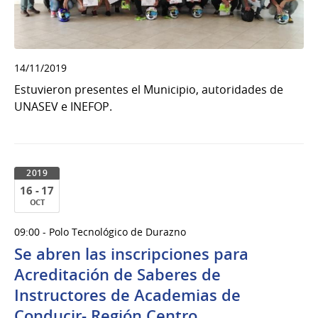
14/11/2019
Estuvieron presentes el Municipio, autoridades de
UNASEV e INEFOP.
2019
16 - 17
OCT
16
09:00 - Polo Tecnológico de Durazno
al
Se abren las inscripciones para
17
de
Acreditación de Saberes de
Oct
Instructores de Academias de
del
Conducir- Región Centro