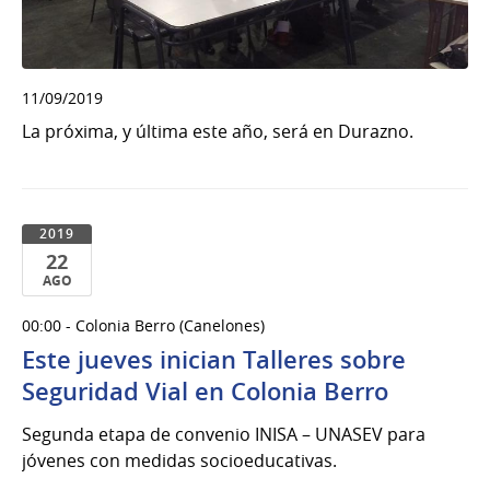
11/09/2019
La próxima, y última este año, será en Durazno.
2019
22
AGO
22
00:00 - Colonia Berro (Canelones)
de
Este jueves inician Talleres sobre
Ago
del
Seguridad Vial en Colonia Berro
2019
Segunda etapa de convenio INISA – UNASEV para
jóvenes con medidas socioeducativas.