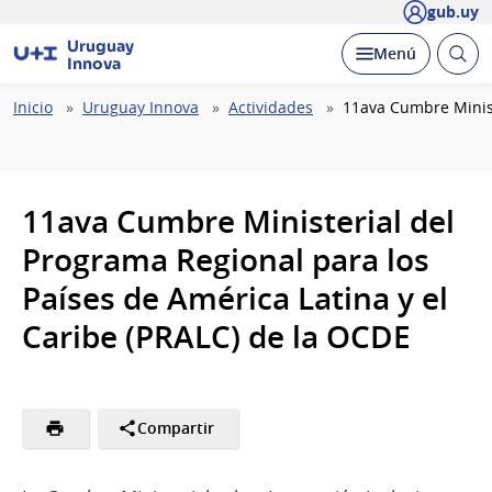
gub.uy
Uruguay
Abrir
Desplegar
Menú
Innova
busc
Ruta
Inicio
Uruguay Innova
Actividades
11ava Cumbre Minist
de
navegación
11ava Cumbre Ministerial del
Programa Regional para los
Países de América Latina y el
Caribe (PRALC) de la OCDE
Compartir