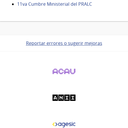
Sep
11va Cumbre Ministerial del PRALC
del
2026
Reportar errores o sugerir mejoras
Pie
de
página