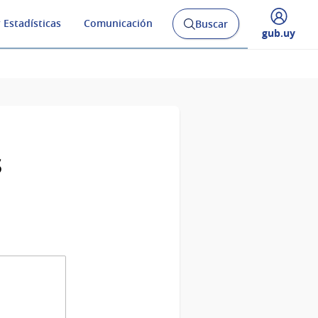
 Estadísticas
Comunicación
Buscar
Abrir
Desplegar
gub.uy
buscador
menú
y
de
s