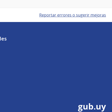
Reportar errores o sugerir mejoras
les
gub.uy