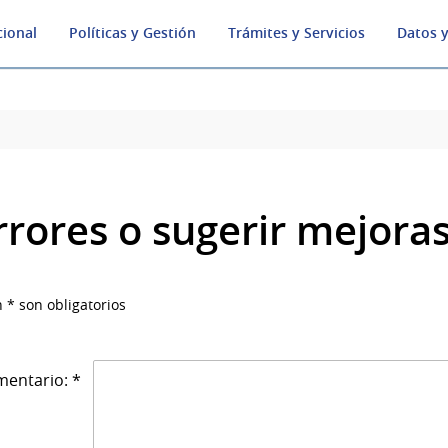
cional
Políticas y Gestión
Trámites y Servicios
Datos y
rrores o sugerir mejora
 * son obligatorios
entario: *