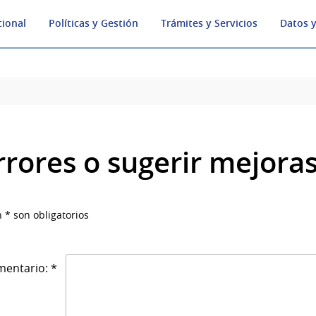
cional
Políticas y Gestión
Trámites y Servicios
Datos y
rrores o sugerir mejora
 * son obligatorios
entario: *