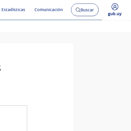
 Estadísticas
Comunicación
Buscar
Abrir
Desplegar
gub.uy
buscador
menú
y
de
s