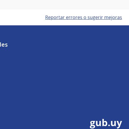
Reportar errores o sugerir mejoras
les
gub.uy