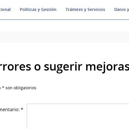
cional
Políticas y Gestión
Trámites y Servicios
Datos y
rrores o sugerir mejora
 * son obligatorios
entario: *