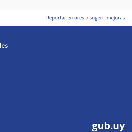
Reportar errores o sugerir mejoras
les
gub.uy