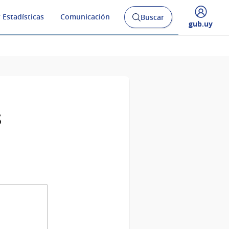
 Estadísticas
Comunicación
Buscar
Abrir
Desplegar
gub.uy
buscador
menú
y
de
s