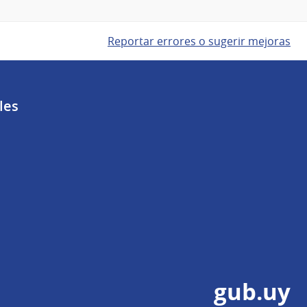
Reportar errores o sugerir mejoras
les
gub.uy