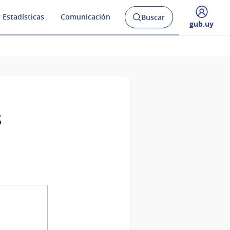
 Estadísticas
Comunicación
Buscar
Abrir
Desplegar
gub.uy
buscador
menú
y
de
s