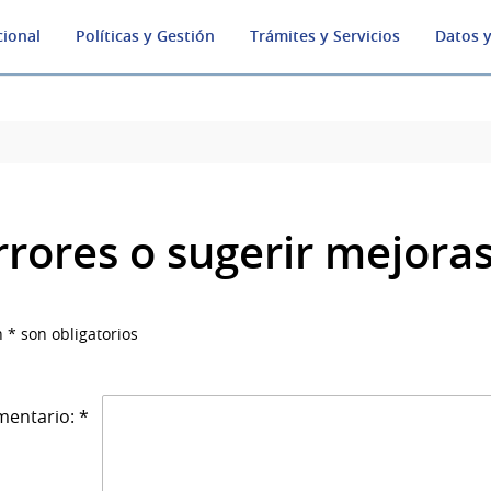
cional
Políticas y Gestión
Trámites y Servicios
Datos y
rrores o sugerir mejora
 * son obligatorios
entario: *