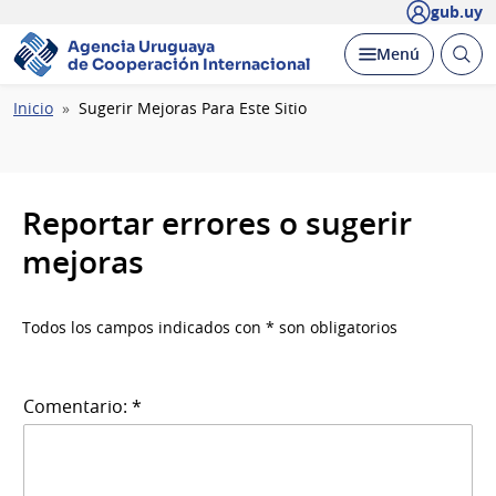
gub.uy
Agencia Uruguaya
Abrir
Desplegar
Menú
de Cooperación Internacional
busc
Ruta
Inicio
Sugerir Mejoras Para Este Sitio
de
navegación
Reportar errores o sugerir
mejoras
Todos los campos indicados con * son obligatorios
Comentario: *