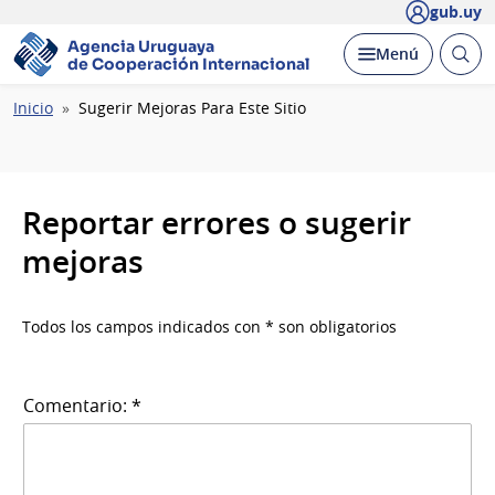
gub.uy
Agencia Uruguaya
Abrir
Desplegar
Menú
de Cooperación Internacional
busc
Ruta
Inicio
Sugerir Mejoras Para Este Sitio
de
navegación
Reportar errores o sugerir
mejoras
Todos los campos indicados con * son obligatorios
Comentario: *