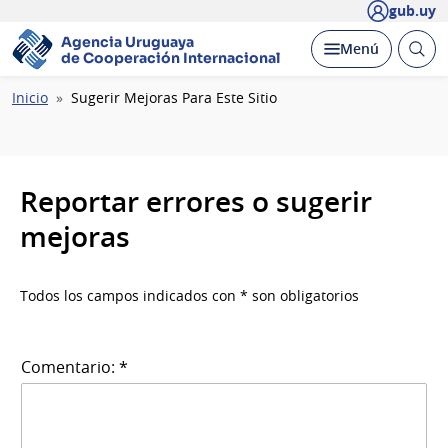
gub.uy
Agencia Uruguaya
Abrir
Desplegar
Menú
de Cooperación Internacional
busc
Ruta
Inicio
Sugerir Mejoras Para Este Sitio
de
navegación
Reportar errores o sugerir
mejoras
Todos los campos indicados con * son obligatorios
Comentario: *