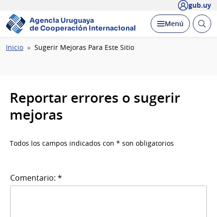
gub.uy
Agencia Uruguaya
Abrir
Desplegar
Menú
de Cooperación Internacional
busc
Ruta
Inicio
Sugerir Mejoras Para Este Sitio
de
navegación
Reportar errores o sugerir
mejoras
Todos los campos indicados con * son obligatorios
Comentario: *