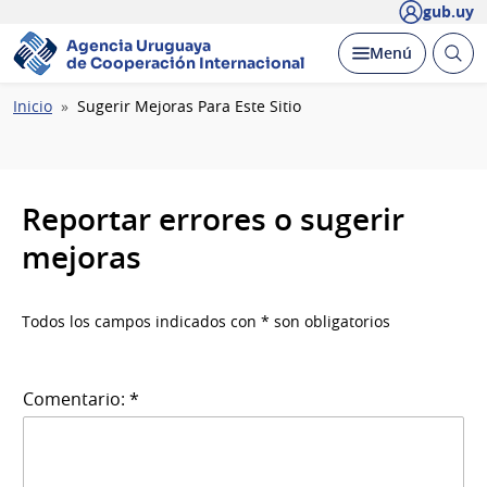
gub.uy
Agencia Uruguaya
Abrir
Desplegar
Menú
de Cooperación Internacional
busc
Ruta
Inicio
Sugerir Mejoras Para Este Sitio
de
navegación
Reportar errores o sugerir
mejoras
Todos los campos indicados con * son obligatorios
Comentario: *