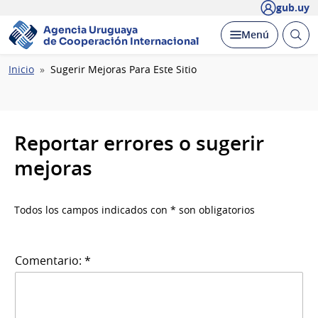
gub.uy
Agencia Uruguaya
Abrir
Desplegar
Menú
de Cooperación Internacional
busc
Ruta
Inicio
Sugerir Mejoras Para Este Sitio
de
navegación
Reportar errores o sugerir
mejoras
Todos los campos indicados con * son obligatorios
Comentario: *