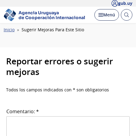
gub.uy
Agencia Uruguaya
Abrir
Desplegar
Menú
de Cooperación Internacional
busc
Ruta
Inicio
Sugerir Mejoras Para Este Sitio
de
navegación
Reportar errores o sugerir
mejoras
Todos los campos indicados con * son obligatorios
Comentario: *