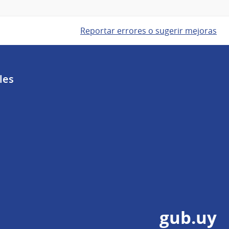
Reportar errores o sugerir mejoras
les
gub.uy