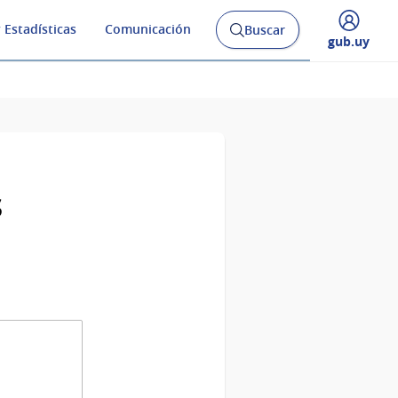
 Estadísticas
Comunicación
Buscar
Abrir
Desplegar
gub.uy
buscador
menú
y
de
s