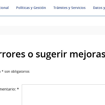
cional
Políticas y Gestión
Trámites y Servicios
Datos y
rrores o sugerir mejora
 * son obligatorios
entario: *